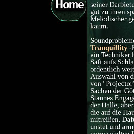
seiner Darbiet
gut zu ihren s
Melodischer ge
kaum.
Soundprobleme
Tranquillity
-K
ein Techniker 
Saft aufs Schl
ordentlich weit
Auswahl von d
von "Projector"
Sachen der Göt
Stannes Engage
der Halle, abe
die auf die Ha
mitreißen. Dafü
unstet und arm
vorgespielten 