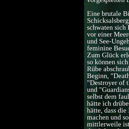
Eine brutale B
Schicksalsber
schwaten sich 
vor einer Meer
und See-Ungehe
feminine Besuc
Zum Glück erl
so können sich
Rübe abschraub
Beginn, "Death
"Destroyer of 
und "Guardians
selbst dem fau
hätte ich drüb
hätte, dass die
machen und so 
mittlerweile is