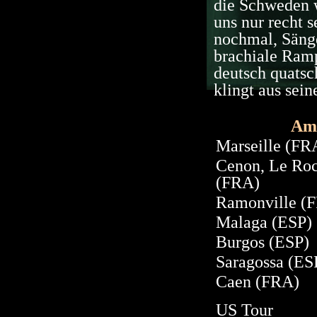
die Schweden 
uns nur recht s
nochmal, Sänge
brachiale Ramp
deutsch quat
klingt aus sei
Amo
Marseille (FR
Cenon, Le Roc
(FRA)
Ramonville (
Malaga (ESP)
Burgos (ESP)
Saragossa (ES
Caen (FRA)
US Tour