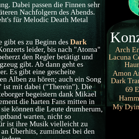
ung. Dabei passen die Finnen sehr
päteren Nachfolgern des Abends.
ht's für Melodic Death Metal
Konz
 gibt es zu Beginn des
Dark
onzerts leider, bis nach "Atoma"
Arch E
beherzt den Regler betätigt und
Lacuna Co
agzeug gibt. Ab dann geht es
Haun
er. Es gibt eine gescheite
Amon A
en Alben zu hören; auch ein Song
Dark Tran
 ist mit dabei ("Therein"). Die
69 E
eborger begeistern dank Mikael
Hamme
ment die harten Fans mitten in
My Dyin
r sie können die Leute drumherum,
uptband warten, nicht so
r ist ihre Musik vielleicht zu
 an Überhits, zumindest bei den
Liedern.