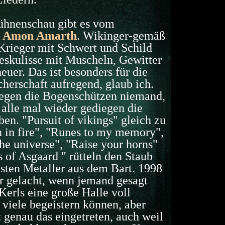
ühnenschau gibt es vom
g
Amon Amarth
. Wikinger-gemäß
Krieger mit Schwert und Schild
eskulisse mit Muscheln, Gewitter
uer. Das ist besonders für die
herschaft aufregend, glaub ich.
egen die Bogenschützen niemand,
 alle mal wieder gediegen die
en. "Pursuit of vikings" gleich zu
 in fire", "Runes to my memory",
the universe", "Raise your horns"
 of Asgaard " rütteln den Staub
lsten Metaller aus dem Bart. 1998
er gelacht, wenn jemand gesagt
 Kerls eine große Halle voll
viele begeistern können, aber
t genau das eingetreten, auch weil