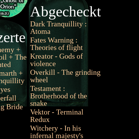
Abgecheckt
Dark Tranquillity :
Atoma
erte
Fates Warning :
Theories of flight
nemy +
Kreator - Gods of
il + The
violence
ted
Overkill - The grinding
marth +
wheel
quillity
Testament :
yes
Brotherhood of the
rfall
snake
g Bride
Vektor - Terminal
Redux
Witchery - In his
infernal majesty's